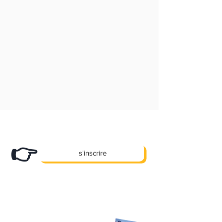
choisie)
Abonnez-vous
à notre newsletter et
recevez nos bons plans en exclusivité !
👉
s'inscrire
X
Des promos, des offres e
clusives et
pleins d'autre cadeaux... !