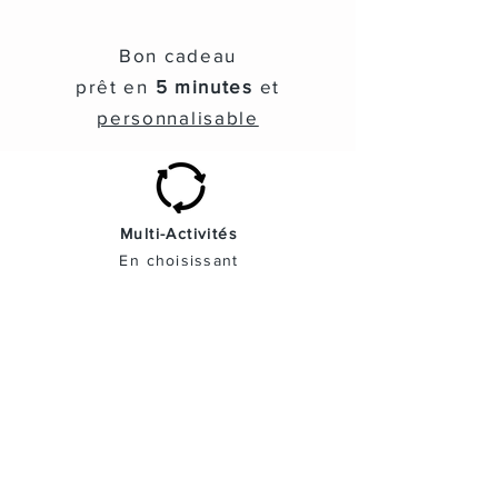
Bon cadeau
prêt en
5 minutes
et
personnalisable
Multi-Activités
En
choisissant
Ciel-ÉVASION
® vous
êtes
sûrs
de
FAIRE PLAISIR
!
Attestation d'Excellence
Travelers'Choice