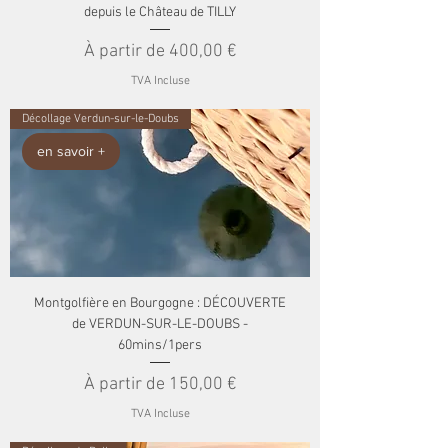
depuis le Château de TILLY
Prix promotionnel
À partir de
400,00 €
TVA Incluse
Décollage Verdun-sur-le-Doubs
en savoir +
Montgolfière en Bourgogne : DÉCOUVERTE
de VERDUN-SUR-LE-DOUBS -
60mins/1pers
Prix promotionnel
À partir de
150,00 €
TVA Incluse