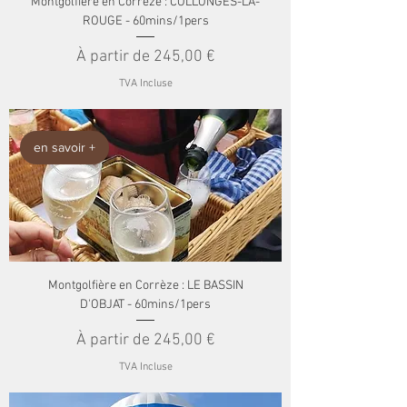
Montgolfière en Corrèze : COLLONGES-LA-
ROUGE - 60mins/1pers
Prix promotionnel
À partir de
245,00 €
TVA Incluse
en savoir +
Montgolfière en Corrèze : LE BASSIN
D'OBJAT - 60mins/1pers
Prix promotionnel
À partir de
245,00 €
TVA Incluse