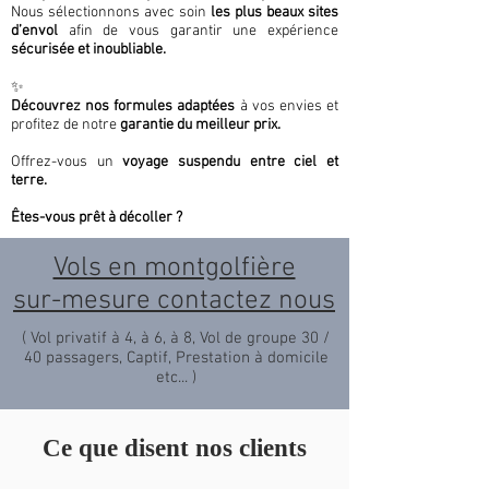
Nous sélectionnons avec soin
les plus beaux sites
d’envol
afin de vous garantir une expérience
sécurisée et inoubliable.
✨
Découvrez nos formules adaptées
à vos envies et
profitez de notre
garantie du meilleur prix.
Offrez-vous un
voyage suspendu entre ciel et
terre.
Êtes-vous prêt à décoller ?
Vols en montgolfière
sur-mesure contactez nous
( Vol privatif à 4, à 6, à 8, Vol de groupe 30 /
40 passagers, Captif, Prestation à domicile
etc... )
Ce que disent nos clients