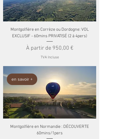
Montgolfière en Corrèze ou Dordogne: VOL
EXCLUSIF - 60mins PRIVATISÉ (2 à 4pers)
Prix promotionnel
À partir de
950,00 €
TVA Incluse
en savoir +
Montgolfière en Normandie : DÉCOUVERTE
60mins/1pers