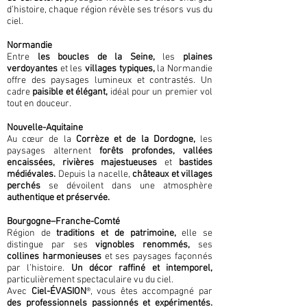
d’histoire, chaque région révèle ses trésors vus du
ciel.
Normandie
Entre
les boucles de la Seine,
les
plaines
verdoyantes
et les
villages typiques,
la Normandie
offre des paysages lumineux et contrastés. Un
cadre
paisible et élégant,
idéal pour un premier vol
tout en douceur.
Nouvelle-Aquitaine
Au cœur de la
Corrèze et de la Dordogne,
les
paysages alternent
forêts profondes, vallées
encaissées, rivières majestueuses
et
bastides
médiévales.
Depuis la nacelle,
châteaux et villages
perchés
se dévoilent dans une atmosphère
authentique et préservée.
Bourgogne–Franche-Comté
Région de
traditions et de patrimoine,
elle se
distingue par ses
vignobles renommés,
ses
collines harmonieuses
et ses paysages façonnés
par l’histoire.
Un décor raffiné et intemporel,
particulièrement spectaculaire vu du ciel.
Avec
Ciel-ÉVASION
®, vous êtes accompagné par
des professionnels passionnés et expérimentés.