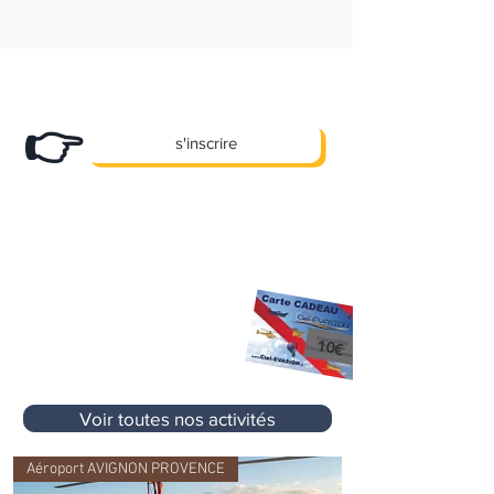
Abonnez-vous
à notre newsletter et
recevez nos bons plans en exclusivité !
👉
s'inscrire
X
Des promos, des offres e
clusives et
pleins d'autre cadeaux... !
10 €
Premier Cadeau
offert à l'inscription
sur votre prochaine activité
sans aucun
10€
minimum d'achat
Voir toutes nos activités
Aéroport AVIGNON PROVENCE