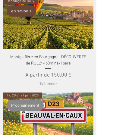
Décollage de Rully
en savoir +
Montgolfière en Bourgogne : DÉCOUVERTE
de RULLY - 60mins/1pers
Prix promotionnel
À partir de
150,00 €
TVA Incluse
19, 20 et 21 juin 2026
Prochainement