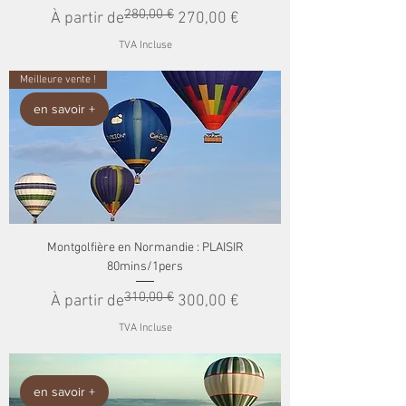
280,00 €
Prix original
Prix promotionnel
À partir de
270,00 €
TVA Incluse
Meilleure vente !
en savoir +
Montgolfière en Normandie : PLAISIR
80mins/1pers
310,00 €
Prix original
Prix promotionnel
À partir de
300,00 €
TVA Incluse
en savoir +