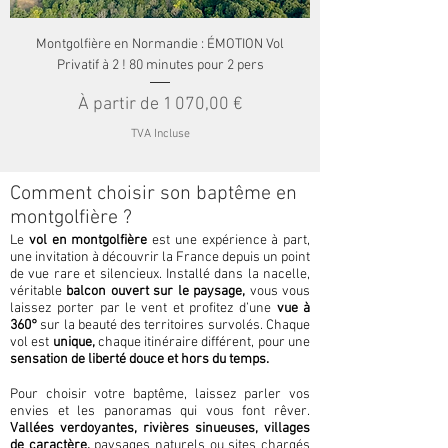
Montgolfière en Normandie : ÉMOTION Vol
Privatif à 2 ! 80 minutes pour 2 pers
Prix promotionnel
À partir de
1 070,00 €
TVA Incluse
Comment choisir son baptême en
montgolfière ?
Le
vol en montgolfière
est une expérience à part,
une invitation à découvrir la France depuis un point
de vue rare et silencieux. Installé dans la nacelle
,
véritable
balcon ouvert sur le paysage,
vous vous
laissez porter par le vent et profitez d’une
vue à
360°
sur la beauté des territoires survolés. Chaque
vol est
unique,
chaque itinéraire différent, pour une
sensation de liberté douce et hors du temps.
Pour choisir votre baptême, laissez parler vos
envies et les panoramas qui vous font rêver.
Vallées verdoyantes, rivières sinueuses, villages
de caractère,
paysages naturels ou sites chargés