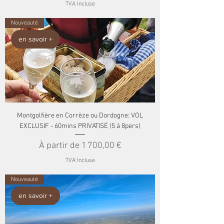
TVA Incluse
Nouveauté
en savoir +
Montgolfière en Corrèze ou Dordogne: VOL
EXCLUSIF - 60mins PRIVATISÉ (5 à 8pers)
Prix promotionnel
À partir de
1 700,00 €
TVA Incluse
Nouveauté
en savoir +