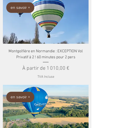
en savoir +
Montgolfière en Normandie : EXCEPTION Vol
Privatif à 2 ! 60 minutes pour 2 pers
Prix promotionnel
À partir de
1 010,00 €
TVA Incluse
en savoir +