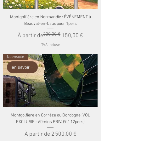
Montgolfière en Normandie : ÉVÉNEMENT à
Beauval-en-Caux pour 1pers
330,00 €
Prix original
Prix promotionnel
À partir de
150,00 €
TVA Incluse
Nouveauté
en savoir +
Montgolfière en Corrèze ou Dordogne: VOL
EXCLUSIF - 60mins PRIV. (9 à 12pers)
Prix promotionnel
À partir de
2 500,00 €