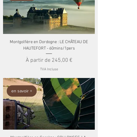
Montgolfière en Dordogne : LE CHÂTEAU DE
HAUTEFORT - 60mins/1pers
Prix promotionnel
À partir de
245,00 €
TVA Incluse
en savoir +