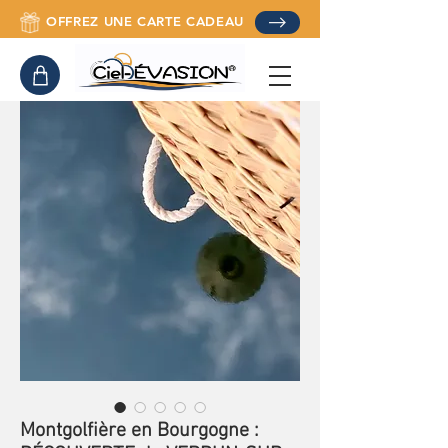
OFFREZ UNE CARTE CADEAU
Montgolfière en Bourgogne :