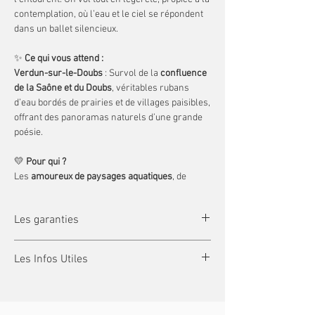
contemplation, où l’eau et le ciel se répondent
dans un ballet silencieux.
✨
Ce qui vous attend :
Verdun-sur-le-Doubs
: Survol de la
confluence
de la Saône et du Doubs
, véritables rubans
d’eau bordés de prairies et de villages paisibles,
offrant des panoramas naturels d’une grande
poésie.
💛
Pour qui ?
Les
amoureux de paysages aquatiques
, de
calme et de lumière, en quête d’une
expérience
aérienne douce et apaisante
, au plus près de la
Les garanties
nature.
La Garantie Échanges et Report :
🌍
Réservez votre vol dès maintenant !
Les Infos Utiles
Assurez-vous que votre expérience se déroule
Vols réalisés selon les
conditions
dans les meilleures conditions en souscrivant
météorologiques
, principalement
au lever du
A partir de
7 ans
(les enfants doivent
à cette garantie !
soleil
, lorsque la surface de l’eau devient
obligatoirement être accompagné d'un
✓
Annulez ou reportez
votre rendez-vous
un
miroir naturel
reflétant la montgolfière.