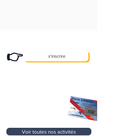
Abonnez-vous
à notre newsletter et
recevez nos bons plans en exclusivité !
👉
s'inscrire
X
Des promos, des offres e
clusives et
pleins d'autre cadeaux... !
10 €
Premier Cadeau
offert à l'inscription
sur votre prochaine activité
sans aucun
10€
minimum d'achat
Voir toutes nos activités