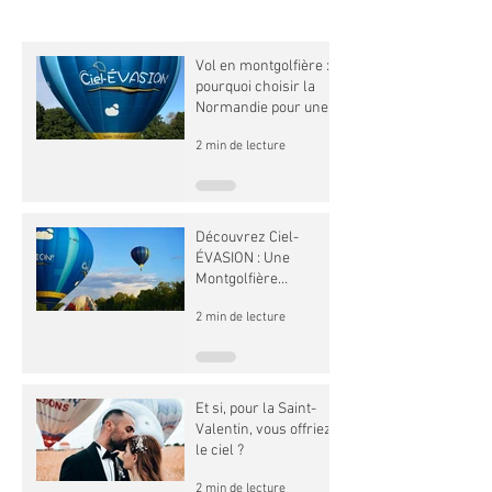
Vol en montgolfière :
pourquoi choisir la
Normandie pour une
expérience
2 min de lecture
inoubliable ?
Découvrez Ciel-
ÉVASION : Une
Montgolfière
d’Exception au Défi
2 min de lecture
Jules Verne
Et si, pour la Saint-
Valentin, vous offriez
le ciel ?
2 min de lecture