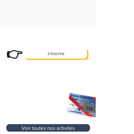
Abonnez-vous
à notre newsletter et
recevez nos bons plans en exclusivité !
👉
s'inscrire
X
Des promos, des offres e
clusives et
pleins d'autre cadeaux... !
10 €
Premier Cadeau
offert à l'inscription
sur votre prochaine activité
sans aucun
10€
minimum d'achat
Voir toutes nos activités