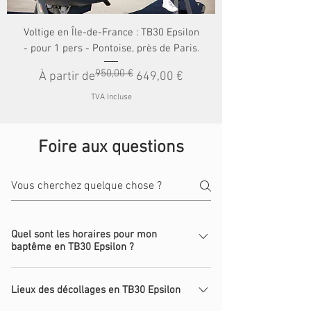
Voltige en Île-de-France : TB30 Epsilon
- pour 1 pers - Pontoise, près de Paris.
950,00 €
Prix original
Prix promotionnel
À partir de
649,00 €
TVA Incluse
Foire aux questions
Quel sont les horaires pour mon
baptême en TB30 Epsilon ?
Attention, les places sont très limitées ! Paris
Lieux des décollages en TB30 Epsilon
Pontoise, IDF, France : Les dates : Juin 2026 : le
mardi 2 juin le samedi 6 juin (complet) le