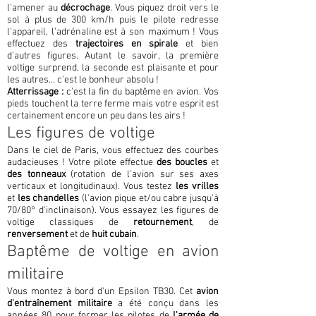
l'amener au
décrochage
. Vous piquez droit vers le
sol à plus de 300 km/h puis le pilote redresse
l'appareil, l'adrénaline est à son maximum ! Vous
effectuez des
trajectoires en spirale
et bien
d'autres figures. Autant le savoir, la première
voltige surprend, la seconde est plaisante et pour
les autres... c'est le bonheur absolu !
Atterrissage :
c'est la fin du baptême en avion. Vos
pieds touchent la terre ferme mais votre esprit est
certainement encore un peu dans les airs !
Les figures de voltige
Dans le ciel de Paris, vous effectuez des courbes
audacieuses ! Votre pilote effectue
des boucles
et
des tonneaux
(rotation de l'avion sur ses axes
verticaux et longitudinaux). Vous testez
les vrilles
et
les chandelles
(l'avion pique et/ou cabre jusqu'à
70/80° d'inclinaison). Vous essayez les figures de
voltige classiques de
retournement
, de
renversement
et de
huit cubain
.
Baptême de voltige en avion
militaire
Vous montez à bord d'un Epsilon TB30. Cet
avion
d'entraînement militaire
a été conçu dans les
années 80 pour former les pilotes de
l'armée de