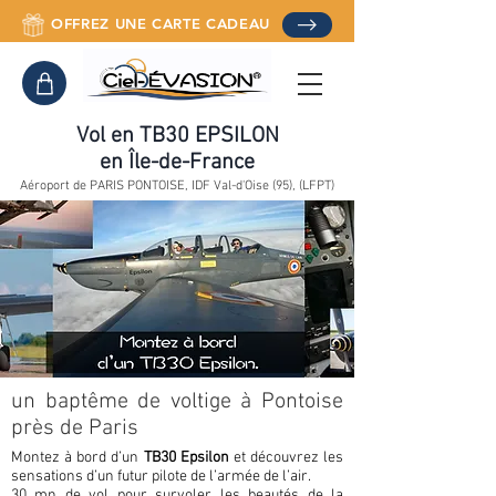
OFFREZ UNE CARTE CADEAU
Vol en TB30 EPSILON
en Île-de-France
Aéroport de PARIS PONTOISE, IDF Val-d'Oise (95), (LFPT)
un baptême de voltige à Pontoise
près de Paris
Montez à bord d’un
TB30 Epsilon
et découvrez les
sensations d’un futur pilote de l’armée de l’air.
30 mn de vol pour survoler les beautés de la