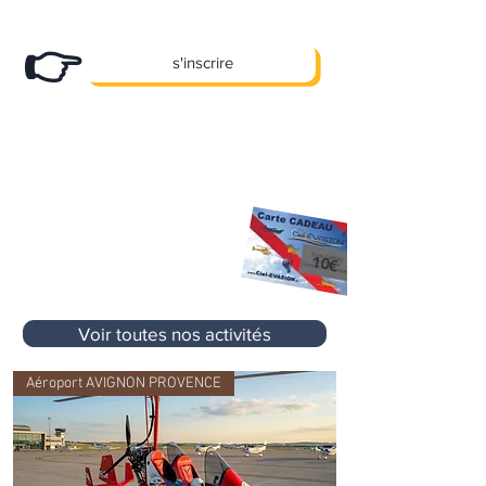
recevez nos bons plans en exclusivité !
👉
s'inscrire
X
Des promos, des offres e
clusives et
pleins d'autre cadeaux... !
10 €
Premier Cadeau
offert à l'inscription
sur votre prochaine activité
sans aucun
10€
minimum d'achat
Voir toutes nos activités
Aéroport AVIGNON PROVENCE