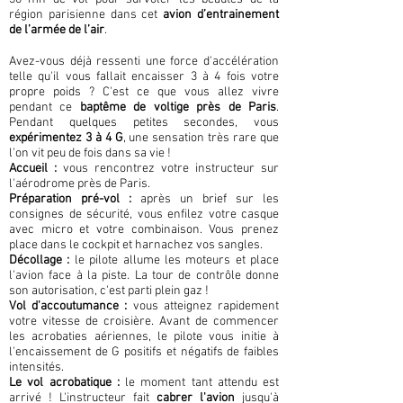
région parisienne dans cet
avion d’entrainement
de l’armée de l’air
.
Avez-vous déjà ressenti une force d'accélération
telle qu'il vous fallait encaisser 3 à 4 fois votre
propre poids ? C'est ce que vous allez vivre
pendant ce
baptême de voltige près de Paris
.
Pendant quelques petites secondes, vous
expérimentez 3 à 4 G
, une sensation très rare que
l'on vit peu de fois dans sa vie !
Accueil :
vous rencontrez votre instructeur sur
l'aérodrome près de Paris.
Préparation pré-vol :
après un brief sur les
consignes de sécurité, vous enfilez votre casque
avec micro et votre combinaison. Vous prenez
place dans le cockpit et harnachez vos sangles.
Décollage :
le pilote allume les moteurs et place
l'avion face à la piste. La tour de contrôle donne
son autorisation, c'est parti plein gaz !
Vol d'accoutumance :
vous atteignez rapidement
votre vitesse de croisière. Avant de commencer
les acrobaties aériennes, le pilote vous initie à
l'encaissement de G positifs et négatifs de faibles
intensités.
Le vol acrobatique :
le moment tant attendu est
arrivé ! L'instructeur fait
cabrer l'avion
jusqu'à