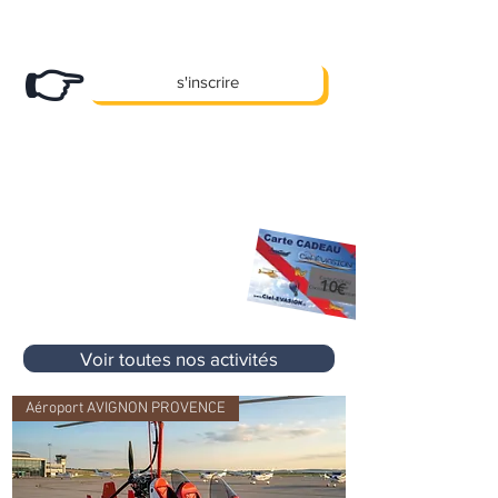
Abonnez-vous
à notre newsletter et
recevez nos bons plans en exclusivité !
👉
s'inscrire
X
Des promos, des offres e
clusives et
pleins d'autre cadeaux... !
10 €
Premier Cadeau
offert à l'inscription
sur votre prochaine activité
sans aucun
10€
minimum d'achat
Voir toutes nos activités
Aéroport AVIGNON PROVENCE