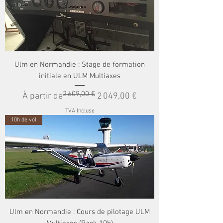
pouvez pas la souscrire plus tard. ​ le montant de
la Garantie 100% Liberté n'est pas remboursée. ​
(Les tarifs sont variables en fonction de l'Activité
choisie)
Ulm en Normandie : Stage de formation
initiale en ULM Multiaxes
2 609,00 €
Prix original
Prix promotionnel
À partir de
2 049,00 €
TVA Incluse
10h de vol
Ulm en Normandie : Cours de pilotage ULM