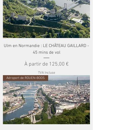
Ulm en Normandie : LE CHÂTEAU GAILLARD -
45 mins de vol
Prix promotionnel
À partir de
125,00 €
TVA Incluse
Aéroport de ROUEN-BOOS