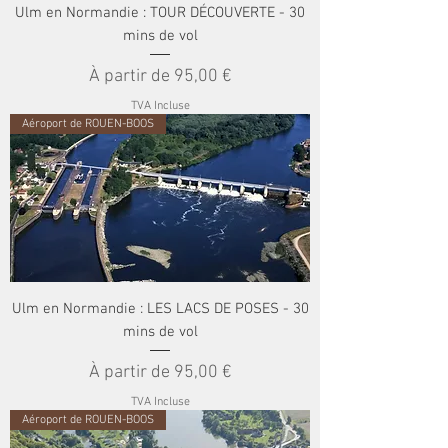
Ulm en Normandie : TOUR DÉCOUVERTE - 30
mins de vol
Prix promotionnel
À partir de
95,00 €
TVA Incluse
Aéroport de ROUEN-BOOS
Ulm en Normandie : LES LACS DE POSES - 30
mins de vol
Prix promotionnel
À partir de
95,00 €
TVA Incluse
Aéroport de ROUEN-BOOS