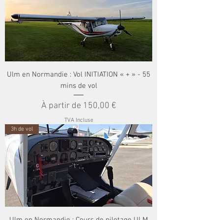
Ulm en Normandie : Vol INITIATION « + » - 55
mins de vol
Prix promotionnel
À partir de
150,00 €
TVA Incluse
3h de vol