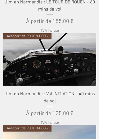
Ulm en Normandie : LE TOUR DE ROUEN - 60
mins de vol
Prix promotionnel
À partir de
155,00 €
TVA Incluse
Aéroport de ROUEN-BOOS
Ulm en Normandie : Vol INITIATION - 40 mins
de vol
Prix promotionnel
À partir de
125,00 €
TVA Incluse
Aéroport de ROUEN-BOOS