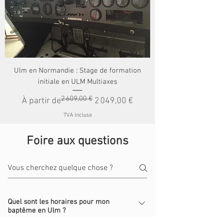
Ulm en Normandie : Stage de formation
initiale en ULM Multiaxes
2 609,00 €
Prix original
Prix promotionnel
À partir de
2 049,00 €
TVA Incluse
Foire aux questions
Quel sont les horaires pour mon
baptême en Ulm ?