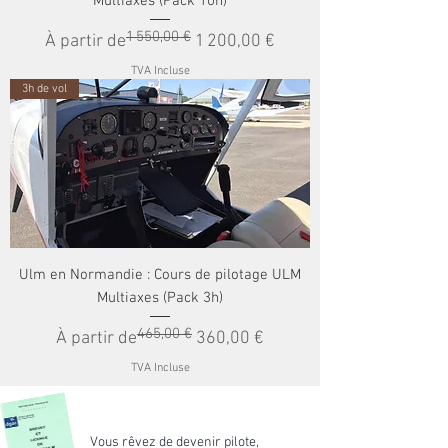
Multiaxes (Pack 10h)
1 550,00 €
Prix original
Prix promotionnel
À partir de
1 200,00 €
TVA Incluse
3h de vol
Ulm en Normandie : Cours de pilotage ULM
Multiaxes (Pack 3h)
465,00 €
Prix original
Prix promotionnel
À partir de
360,00 €
TVA Incluse
Vous rêvez de devenir pilote,