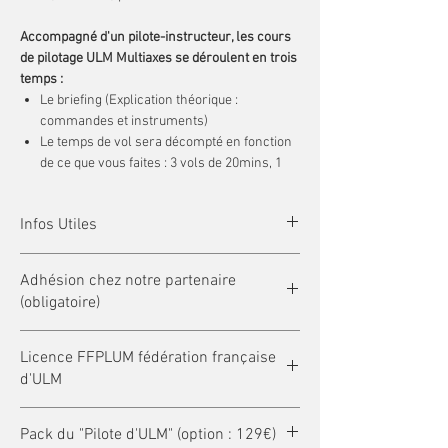
Accompagné d'un pilote-instructeur, les cours
de pilotage ULM Multiaxes se déroulent en trois
temps :
Le briefing (Explication théorique :
commandes et instruments)
Le temps de vol sera décompté en fonction
de ce que vous faites : 3 vols de 20mins, 1
vol de 45mins puis un vol de 15mins par
exemple que vous inscrirez sur votre
Infos Utiles
carnet de vol.
Le débriefing : au retour au sol, votre
Certificat médical de
non contre-indication
à
instructeur revisera avec vous ce que vous
Adhésion chez notre partenaire
la pratique de l'
ULM
.
avez fait et survolé.
(obligatoire)
A partir de 15 ans
révolus (autorisation
parentale pour les mineurs sur demande).
Organisation
1ère année 300€
Taille min. :
1m10
. Poids max. :
100 kg
.
Planning de formation sur rendez-
Licence FFPLUM fédération française
Années suivantes 135€
Tenue conseillée :
décontractée avec veste.
vous (l'école de pilotage est ouverte toute
d'ULM
Lieu de décollage :
Aéroport de Rouen-
l'année)
Vallée de Seine, coté piste en herbe.
L'école de pilotage se situe sur l'aéroport de
(obligatoire à souscrire à part)
Pack du "Pilote d'ULM" (option : 129€)
Rouen-Vallée de Seine - LFOP
LES TARIFS DE LA LICENCE 2023