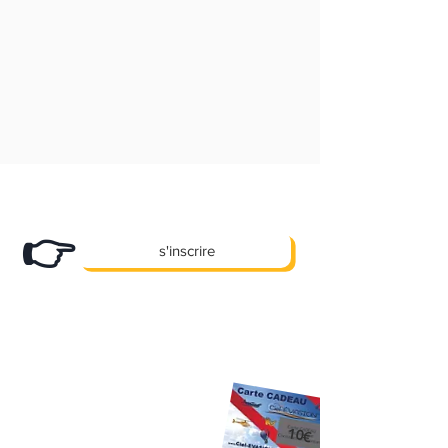
Abonnez-vous
à notre newsletter et
recevez nos bons plans en exclusivité !
👉
s'inscrire
X
Des promos, des offres e
clusives et
pleins d'autre cadeaux... !
10 €
Premier Cadeau
offert à l'inscription
sur votre prochaine activité
sans aucun
10€
minimum d'achat