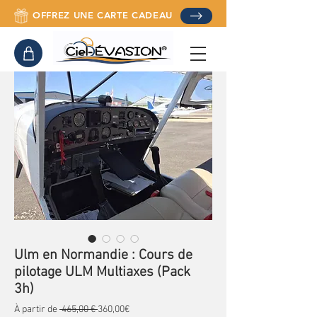
OFFREZ UNE CARTE CADEAU
Ulm en Normandie : Cours de
pilotage ULM Multiaxes (Pack
3h)
Prix original
Prix promotionnel
À partir de
 465,00 € 
360,00€