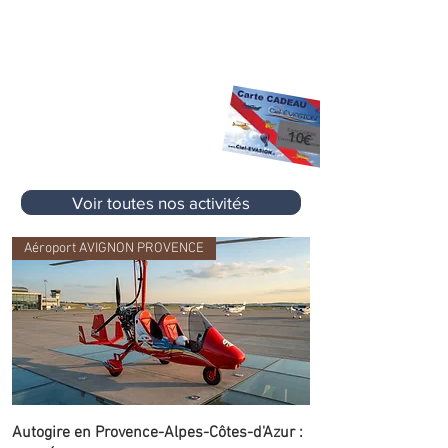
X
Des promos, des offres e
clusives et
pleins d'autre cadeaux... !
10 €
Premier Cadeau
offert à l'inscription
sur votre prochaine activité
sans aucun
10€
minimum d'achat
Voir toutes nos activités
Aéroport AVIGNON PROVENCE
Autogire en Provence-Alpes-Côtes-d'Azur :