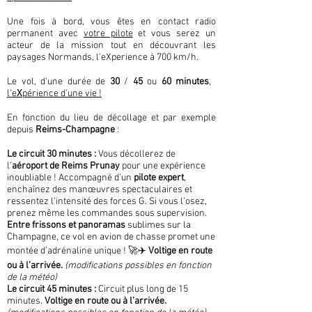
Une fois à bord, vous êtes en contact radio
permanent avec
votre pilote
et vous serez un
acteur de la mission tout en découvrant les
paysages Normands, l'eXperience à 700 km/h.
Le vol, d'une durée de
30
/
45
ou
60 minutes
, ​
l'e
X
périence d'une vie !
En fonction du lieu de décollage et par exemple
depuis
Reims-Champagne
:
Le circuit 30 minutes :
Vous décollerez de
l’
aéroport de Reims Prunay
pour une expérience
inoubliable ! Accompagné d’un
pilote expert
,
enchaînez des manœuvres spectaculaires et
ressentez l’intensité des forces G. Si vous l’osez,
prenez même les commandes sous supervision.
Entre frissons et panoramas
sublimes sur la
Champagne, ce vol en avion de chasse promet une
montée d’adrénaline unique ! 🚀✈️
Voltige en route
ou à l’arrivée.
(modifications possibles en fonction
de la météo)
Le circuit 45 minutes :
Circuit plus long de 15
minutes.
Voltige en route ou à l’arrivée.