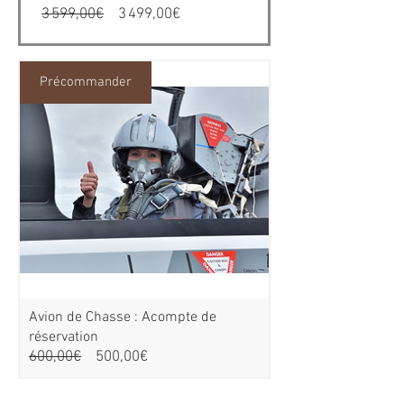
Prix original
Prix promotionnel
3 599,00€
3 499,00€
Précommander
Avion de Chasse : Acompte de
réservation
Prix original
Prix promotionnel
600,00€
500,00€