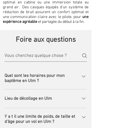
optimal en cabine ou une immersion totale au
grand air. ​ Des casques équipés d’un système de
réduction de bruit assurent un confort optimal et
une communication claire avec le pilote, pour
une
expérience agréable
et partagée du début à la fin.
Foire aux questions
Quel sont les horaires pour mon
baptême en Ulm ?
Nous volons toute l'année, même l'hiver en
Lieu de décollage en Ulm
fonction des conditions météo... Nous n'avons
pas forcément besoin d'un grand soleil, il nous
Aéroport de ROUEN-BOOS Vallée de Seine,
faut une bonne visibilité et un plafond assez haut
Y a t il une limite de poids, de taille et
Seine-Maritime (76), Normandie, France. (LFOP)
pour être sûr de voler en dessous des nuages...
d'âge pour un vol en Ulm ?
ce qui nous donne des couleurs différentes à