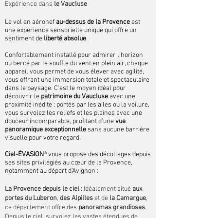
Expérience dans
le Vaucluse
Le vol en aéronef
au-dessus de la Provence
est
une expérience sensorielle unique qui offre un
sentiment de
liberté absolue
.
Confortablement installé pour admirer l'horizon
ou bercé par le souffle du vent en plein air, chaque
appareil vous permet de vous élever avec agilité,
vous offrant une immersion totale et spectaculaire
dans le paysage. C'est le moyen idéal pour
découvrir le
patrimoine du Vaucluse
avec une
proximité inédite : portés par les ailes ou la voilure,
vous survolez les reliefs et les plaines avec une
douceur incomparable, profitant d’une
vue
panoramique exceptionnelle
sans aucune barrière
visuelle pour votre regard.
Ciel-ÉVASION
® vous propose des décollages depuis
ses sites privilégiés au cœur de la Provence,
notamment au départ d'Avignon : ​​
La Provence depuis le ciel :
Idéalement situé
aux
portes du Luberon
,
des Alpilles
et de
la Camargue
,
ce département offre des
panoramas grandioses
.
Depuis le ciel, survolez les vastes étendues de