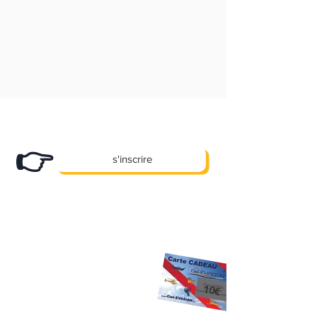
Abonnez-vous
à notre newsletter et
recevez nos bons plans en exclusivité !
👉
s'inscrire
X
Des promos, des offres e
clusives et
pleins d'autre cadeaux... !
10 €
Premier Cadeau
offert à l'inscription
sur votre prochaine activité
sans aucun
10€
minimum d'achat