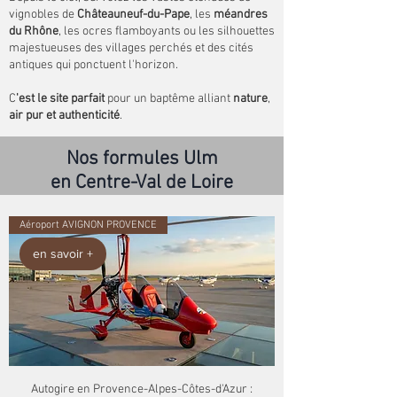
vignobles de
Châteauneuf-du-Pape
, les
méandres
du Rhône
, les ocres flamboyants ou les silhouettes
majestueuses des villages perchés et des cités
antiques qui ponctuent l'horizon.
C
'est le site parfait
pour un baptême alliant
nature
,
air pur et authenticité
.
Nos formules Ulm
en Centre-Val de Loire
Aéroport AVIGNON PROVENCE
en savoir +
Autogire en Provence-Alpes-Côtes-d'Azur :