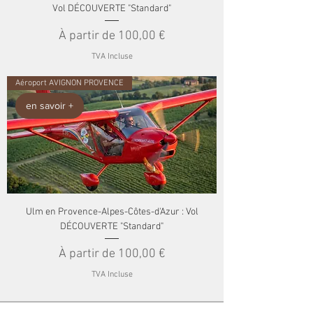
Vol DÉCOUVERTE "Standard"
Prix promotionnel
À partir de
100,00 €
TVA Incluse
Aéroport AVIGNON PROVENCE
en savoir +
Ulm en Provence-Alpes-Côtes-d'Azur : Vol
DÉCOUVERTE "Standard"
Prix promotionnel
À partir de
100,00 €
TVA Incluse