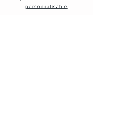
personnalisable
Multi-Activités
En
choisissant
Ciel-ÉVASION
® vous
êtes
sûrs
de
FAIRE PLAISIR
!
Attestation d'Excellence
Travelers'Choice
4 ANNÉES
CONSÉCUTIVES
(2020-2024)
🤩