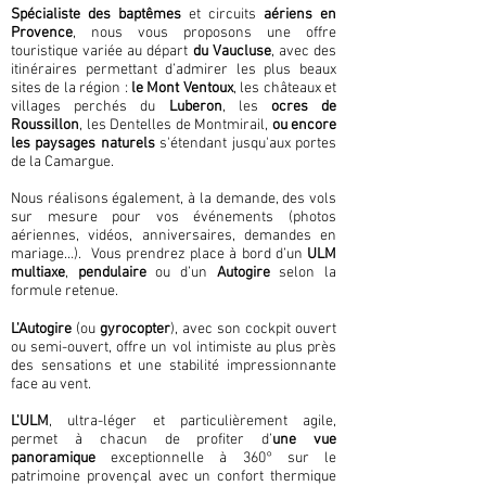
Spécialiste des baptêmes
et circuits
aériens en
Provence
, nous vous proposons une offre
touristique variée au départ
du Vaucluse
, avec des
itinéraires permettant d’admirer les plus beaux
sites de la région :
le Mont Ventoux
, les châteaux et
villages perchés du
Luberon
, les
ocres de
Roussillon
, les Dentelles de Montmirail,
ou encore
les paysages naturels
s'étendant jusqu'aux portes
de la Camargue.
Nous réalisons également, à la demande, des vols
sur mesure pour vos événements (photos
aériennes, vidéos, anniversaires, demandes en
mariage…). ​ Vous prendrez place à bord d’un
ULM
multiaxe
,
pendulaire
ou d’un
Autogire
selon la
formule retenue.
L'Autogire
(ou
gyrocopter
), avec son cockpit ouvert
ou semi-ouvert, offre un vol intimiste au plus près
des sensations et une stabilité impressionnante
face au vent.
L'ULM
, ultra-léger et particulièrement agile,
permet à chacun de profiter d’
une vue
panoramique
exceptionnelle à 360° sur le
patrimoine provençal avec un confort thermique