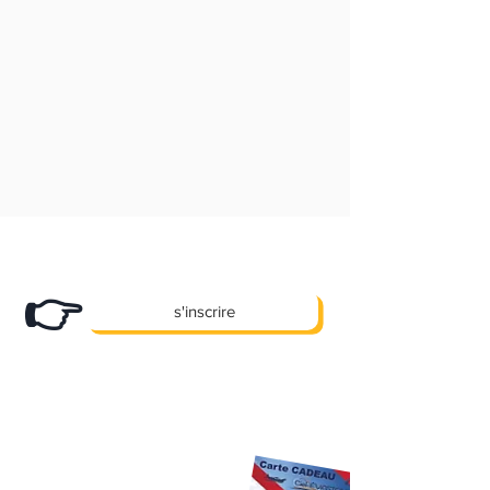
le ventre vide.
moment de l'achat de votre activité.
Lieu de décollage :
Aéroport de La Roche-
sur-Yon/Les Ajoncs
.
Le vol,
d'une durée
de
30
/
45
ou
60 minutes
.
Accompagnateurs bienvenus :
4 max
Bon sans date :
Le bénéficiaire du bon
cadeau choisira la date de vol en temps
voulu.
Validité
12 mois
(
1 an
) ou
24 mois
(
2
ans
)
selon votre choix
lors de
Abonnez-vous
à notre newsletter et
l’achat. (prolongeable gratuitement, de 12
recevez nos bons plans en exclusivité !
mois supplémentaires, si + de 10 reports
sécurité ou météo lors de la première
👉
année).
s'inscrire
X
Des promos, des offres e
clusives et
pleins d'autre cadeaux... !
10 €
Premier Cadeau
offert à l'inscription