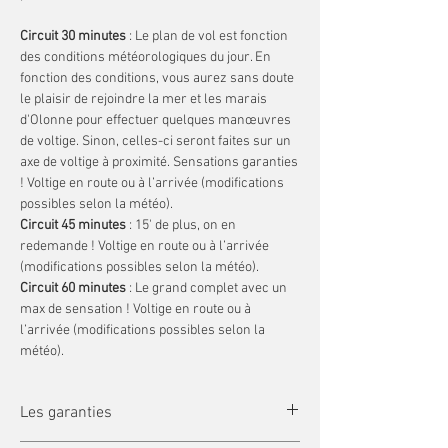
Circuit 30 minutes
: Le plan de vol est fonction
des conditions météorologiques du jour. En
fonction des conditions, vous aurez sans doute
le plaisir de rejoindre la mer et les marais
d'Olonne pour effectuer quelques manœuvres
de voltige. Sinon, celles-ci seront faites sur un
axe de voltige à proximité. Sensations garanties
! Voltige en route ou à l’arrivée (modifications
possibles selon la météo).
Circuit 45 minutes
: 15' de plus, on en
redemande ! Voltige en route ou à l’arrivée
(modifications possibles selon la météo).
Circuit 60 minutes
: Le grand complet avec un
max de sensation ! Voltige en route ou à
l’arrivée (modifications possibles selon la
météo).
Préparation
: Après un briefing d’environ une
heure, apprenez les consignes de sécurité, la
Les garanties
manœuvre du siège éjectable, puis enfilez votre
combinaison et préparez-vous à décoller.