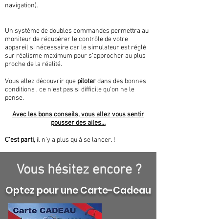
reportez votre RDV, qui est normalement non-
navigation).
montgolfière plutôt qu'un saut en parachute ? ou
modifiable. jusqu’à 7 jours du RDV sans aucun
inversement ? ​ ✓ Vivement recommandé par
justificatif (À moins de 7 jours, un justificatif
Un système de doubles commandes permettra au
Ciel-ÉVASION®
employeur ou un certificat médical sera
moniteur de récupérer le contrôle de votre
appareil si nécessaire car le simulateur est réglé
demandé). ​ ✓ Modifiez le nom du participant à tout
sur réalisme maximum pour s’approcher au plus
moment, une fois par souscription. ​ ✓ Changez
proche de la réalité.
d’activité ! Vous auriez préféré un baptême en
Vous allez découvrir que
piloter
dans des bonnes
montgolfière plutôt qu'un saut en parachute ? ou
conditions , ce n’est pas si difficile qu'on ne le
inversement ? ​ ✓ Vivement recommandé par
pense.
Ciel-ÉVASION® ​ => Attention ⚠️ vous ne pouvez
Avec les bons conseils, vous allez vous sentir
souscrire cette garantie UNIQUEMENT au
pousser des ailes…
moment de l'achat de votre activité, vous ne
C’est parti,
il n’y a plus qu’à se lancer. !
pouvez pas la souscrire plus tard. ​ le montant de
la Garantie 100% Liberté n'est pas remboursée. ​
Vous hésitez encore ?
(Les tarifs sont variables en fonction de l'Activité
choisie)
Optez pour une Carte-Cadeau