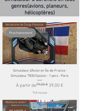
genres
(avions, planeurs,
hélicoptères)
Aérodrome de Cergy-Pontoise
Prochainement
Simulateur d'Avion en Île-de-France :
Simulateur TB30 Epsilon - 1 pers - Paris
79,00 €
Prix original
Prix promotionnel
À partir de
39,00 €
TVA Incluse
Meilleure vente !
en savoir +