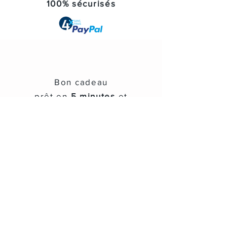
100% sécurisés
Bon cadeau
prêt en
5 minutes
et
personnalisable
Multi-Activités
En
choisissant
Ciel-ÉVASION
® vous
êtes
sûrs
de
FAIRE PLAISIR
!