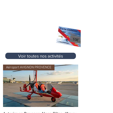
X
Des promos, des offres e
clusives et
pleins d'autre cadeaux... !
10 €
Premier Cadeau
offert à l'inscription
sur votre prochaine activité
sans aucun
10€
minimum d'achat
Voir toutes nos activités
Aéroport AVIGNON PROVENCE