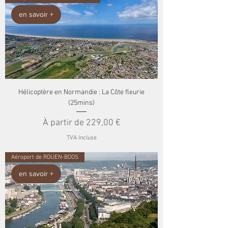
en savoir +
Hélicoptère en Normandie : La Côte fleurie
(25mins)
Prix promotionnel
À partir de
229,00 €
TVA Incluse
Aéroport de ROUEN-BOOS
en savoir +