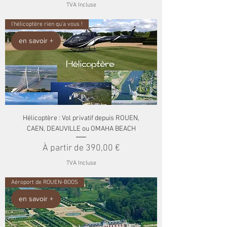
TVA Incluse
l'hélicoptère rien qu'a vous !
en savoir +
Hélicoptère : Vol privatif depuis ROUEN,
CAEN, DEAUVILLE ou OMAHA BEACH
Prix promotionnel
À partir de
390,00 €
TVA Incluse
Aéroport de ROUEN-BOOS
en savoir +