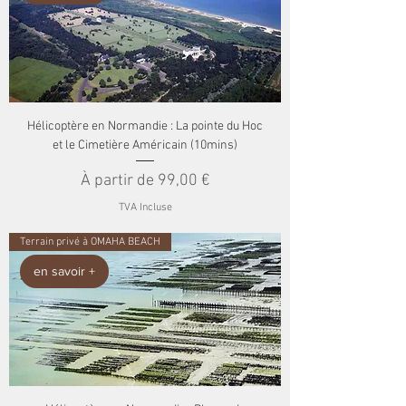
Hélicoptère en Normandie : La pointe du Hoc
et le Cimetière Américain (10mins)
Prix promotionnel
À partir de
99,00 €
TVA Incluse
Terrain privé à OMAHA BEACH
en savoir +