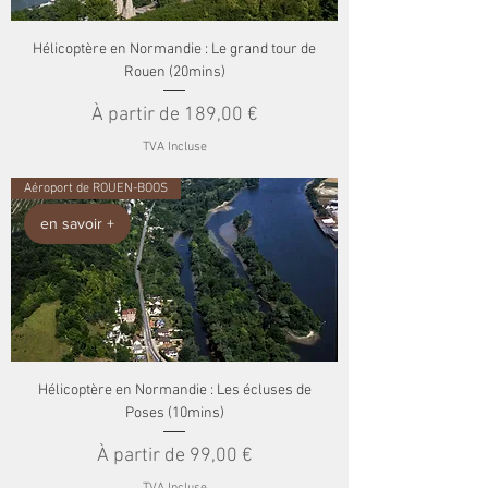
Hélicoptère en Normandie : Le grand tour de
Rouen (20mins)
Prix promotionnel
À partir de
189,00 €
TVA Incluse
Aéroport de ROUEN-BOOS
en savoir +
Hélicoptère en Normandie : Les écluses de
Poses (10mins)
Prix promotionnel
À partir de
99,00 €
TVA Incluse