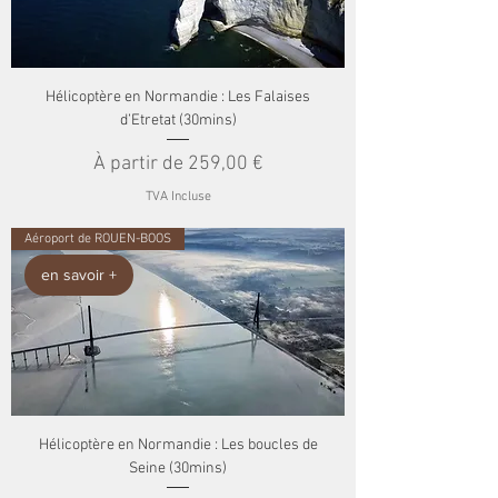
Hélicoptère en Normandie : Les Falaises
d’Etretat (30mins)
Prix promotionnel
À partir de
259,00 €
TVA Incluse
Aéroport de ROUEN-BOOS
en savoir +
Hélicoptère en Normandie : Les boucles de
Seine (30mins)