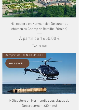
Hélicoptère en Normandie : Déjeuner au
château du Champ de Bataille (30mins)
Prix promotionnel
À partir de
1 650,00 €
TVA Incluse
Aéroport de CAEN-CARPIQUET
en savoir +
Hélicoptère en Normandie : Les plages du
Débarquement (30mins)