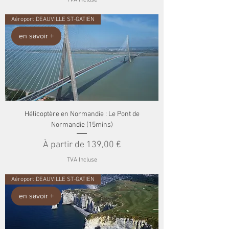
Aéroport DEAUVILLE ST-GATIEN
en savoir +
Hélicoptère en Normandie : Le Pont de
Normandie (15mins)
Prix promotionnel
À partir de
139,00 €
TVA Incluse
Aéroport DEAUVILLE ST-GATIEN
en savoir +