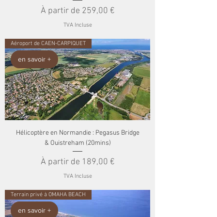
Prix promotionnel
À partir de
259,00 €
TVA Incluse
Aéroport de CAEN-CARPIQUET
en savoir +
Hélicoptère en Normandie : Pegasus Bridge
& Ouistreham (20mins)
Prix promotionnel
À partir de
189,00 €
TVA Incluse
Terrain privé à OMAHA BEACH
en savoir +