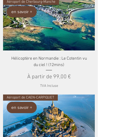
Aéroport de Cherbourg-Manche
en savoir +
Hélicoptère en Normandie : Le Cotentin vu
du ciel ! (12mins)
Prix promotionnel
À partir de
99,00 €
TVA Incluse
Aéroport de CAEN-CARPIQUET
en savoir +