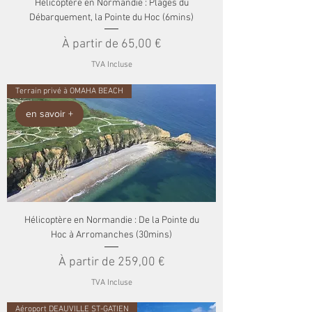
Hélicoptère en Normandie : Plages du
Débarquement, la Pointe du Hoc (6mins)
Prix promotionnel
À partir de
65,00 €
TVA Incluse
Terrain privé à OMAHA BEACH
en savoir +
Hélicoptère en Normandie : De la Pointe du
Hoc à Arromanches (30mins)
Prix promotionnel
À partir de
259,00 €
TVA Incluse
Aéroport DEAUVILLE ST-GATIEN