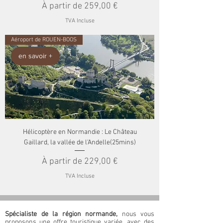
Prix promotionnel
À partir de
259,00 €
TVA Incluse
Aéroport de ROUEN-BOOS
en savoir +
Hélicoptère en Normandie : Le Château
Gaillard, la vallée de l'Andelle(25mins)
Prix promotionnel
À partir de
229,00 €
TVA Incluse
Spécialiste de la région normande,
nous vous
proposons une offre touristique variée, avec des