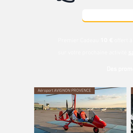
10 €
Premier Cadeau
offert à
sur votre prochaine activité
s
Des promo
Aéroport AVIGNON PROVENCE