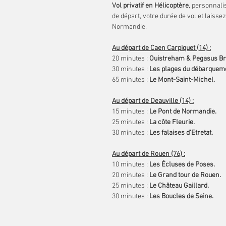
Vol privatif en Hélicoptère
, personnali
de départ, votre durée de vol et laiss
Normandie.
Au départ de Caen Carpiquet (14) :
20 minutes :
Ouistreham & Pegasus Br
30 minutes :
Les plages du débarquem
65 minutes :
Le Mont-Saint-Michel.
Au départ de Deauville (14) :
15 minutes :
Le Pont de Normandie.
25 minutes :
La côte Fleurie.
30 minutes :
Les falaises d'Etretat.
Au départ de Rouen (76) :
10 minutes :
Les Écluses de Poses.
20 minutes :
Le Grand tour de Rouen.
25 minutes :
Le Château Gaillard.
30 minutes :
Les Boucles de Seine.
Au départ de notre terrain éphémère 