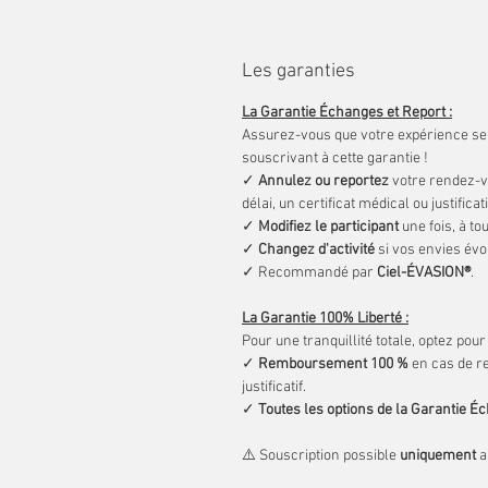
6 minutes :
La Pointe du Hoc et les Pa
10 minutes :
La Pointe du Hoc et le Ci
30 minutes :
La Pointe du Hoc, le Cim
Les garanties
40 minutes :
de la Pointe du Hoc au pha
La Garantie Échanges et Report :
Assurez-vous que votre expérience se 
souscrivant à cette garantie !
✓
Annulez ou reportez
votre rendez-vo
délai, un certificat médical ou justifi
✓
Modifiez le participant
une fois, à t
✓
Changez d'activité
si vos envies évo
✓ Recommandé par
Ciel-ÉVASION®
.
La Garantie 100% Liberté :
Pour une tranquillité totale, optez pou
✓
Remboursement 100 %
en cas de re
justificatif.
✓
Toutes les options de la Garantie É
⚠️ Souscription possible
uniquement
a