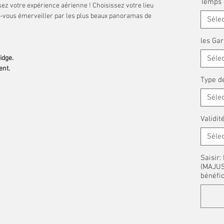
Temps 
sez votre expérience aérienne ! Choisissez votre lieu
ez-vous émerveiller par les plus beaux panoramas de
Séle
les Gar
idge.
Séle
ent.
Type de
Séle
Validit
Séle
Saisir
(MAJUSC
bénéfic
à "OMAHA BEACH" :