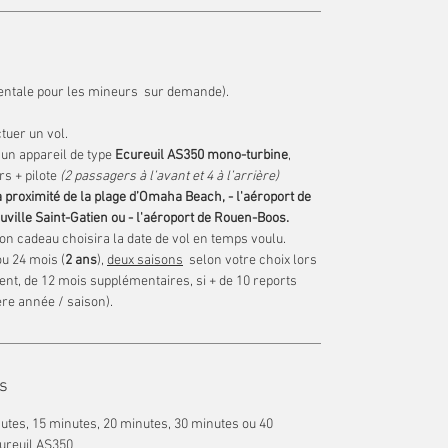
rentale pour les mineurs sur demande).
tuer un vol.
d’un appareil de type
Ecureuil AS350 mono-turbine
,
rs + pilote
(2 passagers à l’avant et 4 à l’arrière)
é à proximité de la plage d’Omaha Beach, - l'aéroport de
uville Saint-Gatien ou - l'aéroport de Rouen-Boos.
on cadeau choisira la date de vol en temps voulu.
u 24 mois (
2 ans
),
deux saisons
selon votre choix lors
ent, de 12 mois supplémentaires, si + de 10 reports
ère année / saison).
s
nutes, 15 minutes, 20 minutes, 30 minutes ou 40
cureuil AS350