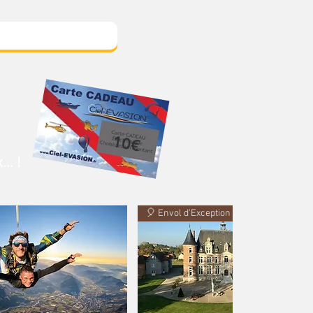
10€
.. !
🎈 Envol d'Exception