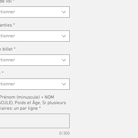
de vol
*
ctionner
anties
*
ctionner
 billet
*
ctionner
é
*
ctionner
: Prénom (minuscule) + NOM
ULE), Poids et Âge, Si plusieurs
iaires: un par ligne
*
0/300