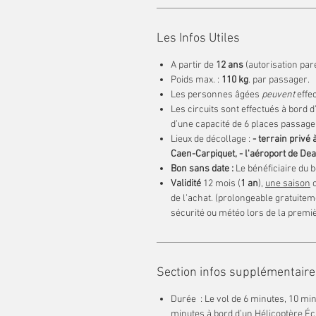
Les Infos Utiles
A partir de
12 ans
(autorisation pa
Poids max. :
110 kg
. par passager.
Les personnes âgées
peuvent
effec
Les circuits sont effectués à bord 
d’une capacité de 6 places passage
Lieux de décollage :
- ⁠terrain priv
Caen-Carpiquet, - l'aéroport de Dea
Bon sans date :
Le bénéficiaire du b
Validité
12 mois (
1 an
),
une saison
o
de l’achat. (prolongeable gratuitem
sécurité ou météo lors de la premi
Section infos supplémentaire
Durée : Le vol de 6 minutes, 10 mi
minutes à bord d’un Hélicoptère É