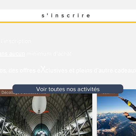
s'inscrire
 l'inscription
ans aucun
minimum d'achat
X
s, des offres e
clusives et pleins d'autre cadeaux.
Voir toutes nos activités
Décollage à Écausseville
4000m !