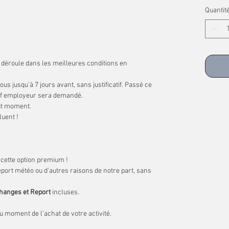
rcs à Huitres.
Quantit
metière Américain.
etière Américain et Arromanches.
re de Gatteville.
déroule dans les meilleures conditions en
us jusqu'à 7 jours avant, sans justificatif. Passé ce
catif employeur sera demandé.
out moment.
luent !
r cette option premium !
port météo ou d'autres raisons de notre part, sans
changes et Report
incluses.
u moment de l'achat de votre activité.