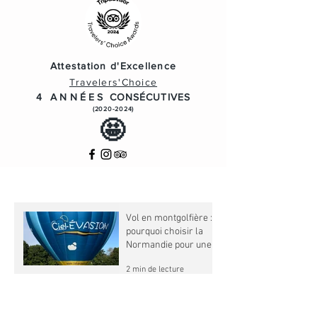
Attestation d'Excellence
Travelers'Choice
4 ANNÉES
CONSÉCUTIVES
(2020-2024)
🤩
Vol en montgolfière :
pourquoi choisir la
Normandie pour une
expérience
2 min de lecture
inoubliable ?