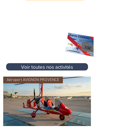
X
Des promos, des offres e
clusives et
pleins d'autre cadeaux... !
10 €
Premier Cadeau
offert à l'inscription
sur votre prochaine activité
sans aucun
10€
minimum d'achat
Voir toutes nos activités
Aéroport AVIGNON PROVENCE