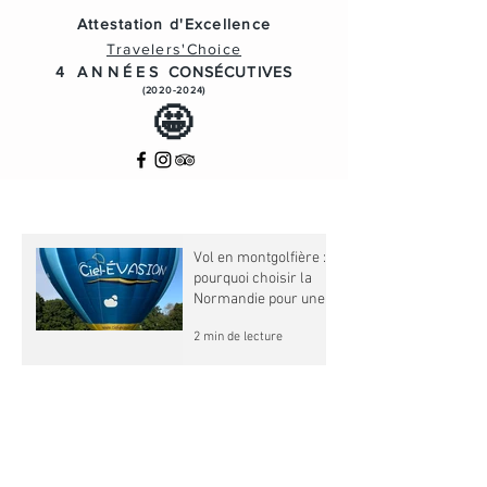
Attestation d'Excellence
Travelers'Choice
4 ANNÉES
CONSÉCUTIVES
(2020-2024)
🤩
Vol en montgolfière :
pourquoi choisir la
Normandie pour une
expérience
2 min de lecture
inoubliable ?
Découvrez Ciel-
ÉVASION : Une
Montgolfière