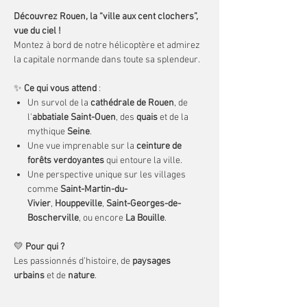
Découvrez Rouen, la “ville aux cent clochers”,
vue du ciel !
Montez à bord de notre hélicoptère et admirez
la capitale normande dans toute sa splendeur.
✨
Ce qui vous attend
:
Un survol de la
cathédrale de Rouen
, de
l'
abbatiale Saint-Ouen
, des
quais
et de la
mythique
Seine
.
Une vue imprenable sur la
ceinture de
forêts verdoyantes
qui entoure la ville.
Une perspective unique sur les villages
comme
Saint-Martin-du-
Vivier
,
Houppeville
,
Saint-Georges-de-
Boscherville
, ou encore
La Bouille
.
💛
Pour qui ?
Les passionnés d’histoire, de
paysages
urbains
et de
nature
.
🌍
Réservez votre vol en hélicoptère pour