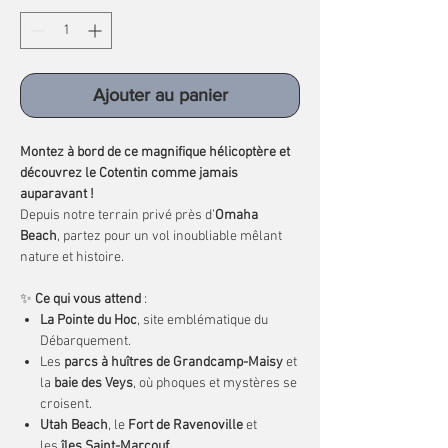
Ajouter au panier
Montez à bord de ce magnifique hélicoptère et
découvrez le Cotentin comme jamais
auparavant !
Depuis notre terrain privé près d’
Omaha
Beach
, partez pour un vol inoubliable mêlant
nature et histoire.
✨
Ce qui vous attend
:
La Pointe du Hoc
, site emblématique du
Débarquement.
Les
parcs à huîtres de Grandcamp-Maisy
et
la
baie des Veys
, où phoques et mystères se
croisent.
Utah Beach
, le
Fort de Ravenoville
et
les
îles Saint-Marcouf
.