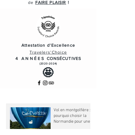
de
FAIRE PLAISIR
!
Attestation d'Excellence
Travelers'Choice
4 ANNÉES
CONSÉCUTIVES
(2020-2024)
🤩
Vol en montgolfière :
pourquoi choisir la
Normandie pour une
expérience
2 min de lecture
inoubliable ?