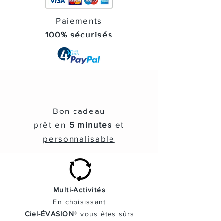
TVA Incluse
TVA Incluse
TVA Incluse
Paiements
100% sécurisés
Bon cadeau
prêt en
5 minutes
et
personnalisable
Multi-Activités
En
choisissant
Ciel-ÉVASION
® vous
êtes
sûrs