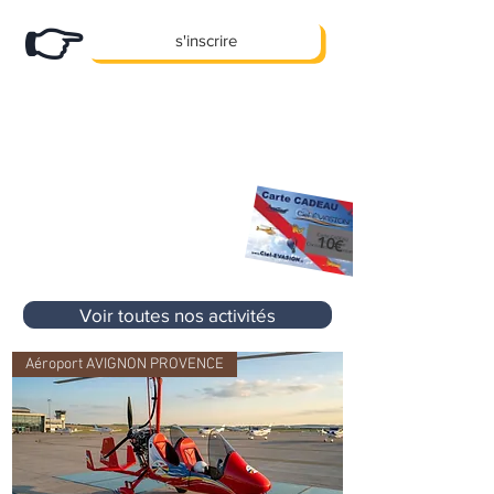
👉
s'inscrire
X
Des promos, des offres e
clusives et
pleins d'autre cadeaux... !
10 €
Premier Cadeau
offert à l'inscription
sur votre prochaine activité
sans aucun
10€
minimum d'achat
Voir toutes nos activités
Aéroport AVIGNON PROVENCE