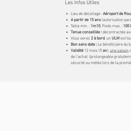
Les Infos Utiles
Lieu de décollage :
Aéroport de Rou
A partir de 15 ans
(autorisation pa
Taille min. :
1m10
. Poids max. :
100 
Tenue conseillée :
décontractée ave
Vous serez
2 à bord
, un
ULM
est to
Bon sans date :
Le bénéficiaire du b
Validité
12 mois (
1 an
),
une saison
o
de l’achat. (prolongeable gratuitem
sécurité ou météo lors de la premi