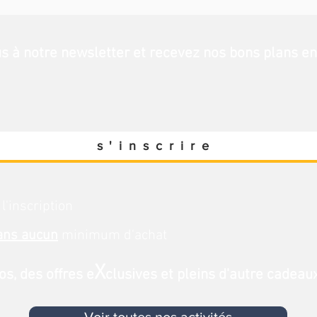
us
à notre newsletter et recevez nos bons plans en 
s'inscrire
 l'inscription
ans aucun
minimum d'achat
X
s, des offres e
clusives et pleins d'autre cadeaux.