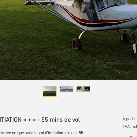
TIATION « + » - 55 mins de vol
À partir
TVA Inc
rience unique
avec le
vol d’initiation « + »
de
55