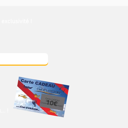
exclusivité !
10€
.. !