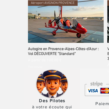
Aéroport AVIGNON PROVENCE
Autogire en Provence-Alpes-Côtes-d'Azur :
Vol DÉCOUVERTE "Standard"
Prix promotionnel
À partir de
100,00 €
P
À
TVA Incluse
T
Aéroport AVIGNON PROVENCE
proche de Chartres
Aéroport de CAEN-CARPIQUET
l'eXpérience d'une vie !
Des Pilotes
Paiem
à votre écoute qui