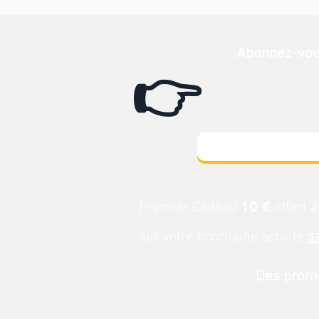
Abonnez-vo
👉
10 €
Premier Cadeau
offert à
sur votre prochaine activité
s
Des promo