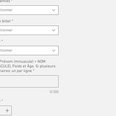
anties
*
ctionner
 billet
*
ctionner
é
*
ctionner
: Prénom (minuscule) + NOM
ULE), Poids et Âge, Si plusieurs
iaires: un par ligne
*
0/300
é
*