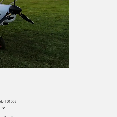
Prix promotionnel
 de
150,00€
luse