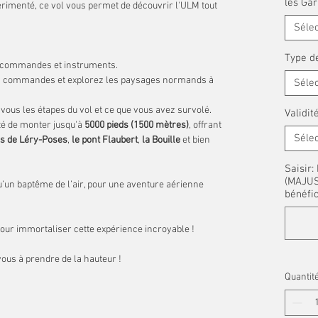
les Gar
rimenté, ce vol vous permet de découvrir l'ULM tout
Séle
Type de
s commandes et instruments.
es commandes et explorez les paysages normands à
Séle
c vous les étapes du vol et ce que vous avez survolé.
Validit
ité de monter jusqu'à
5000 pieds (1500 mètres)
, offrant
Séle
cs de Léry-Poses
,
le pont Flaubert
,
la Bouille
et bien
Saisir
(MAJUSC
qu’un baptême de l’air, pour une aventure aérienne
bénéfic
our immortaliser cette expérience incroyable !
ous à prendre de la hauteur !
Quantit