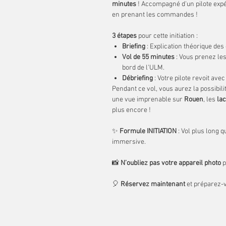
minutes
! Accompagné d'un pilote expé
en prenant les commandes !
3 étapes
pour cette initiation :
Briefing
: Explication théorique de
Vol de 55 minutes
: Vous prenez l
bord de l'ULM.
Débriefing
: Votre pilote revoit ave
Pendant ce vol, vous aurez la possibil
une vue imprenable sur
Rouen
, les
la
plus encore !
✨
Formule INITIATION
: Vol plus long 
immersive.
📸
N’oubliez pas votre appareil photo
p
🎈
Réservez maintenant
et préparez-v