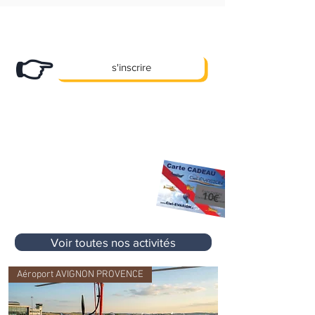
Abonnez-vous
à notre newsletter et
recevez nos bons plans en exclusivité !
👉
s'inscrire
X
Des promos, des offres e
clusives et
pleins d'autre cadeaux... !
10 €
Premier Cadeau
offert à l'inscription
sur votre prochaine activité
sans aucun
10€
minimum d'achat
Voir toutes nos activités
Aéroport AVIGNON PROVENCE