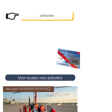
Abonnez-vous
à notre newsletter et
recevez nos bons plans en exclusivité !
👉
s'inscrire
X
Des promos, des offres e
clusives et
pleins d'autre cadeaux... !
10 €
Premier Cadeau
offert à l'inscription
sur votre prochaine activité
sans aucun
10€
minimum d'achat
Voir toutes nos activités
Aéroport AVIGNON PROVENCE