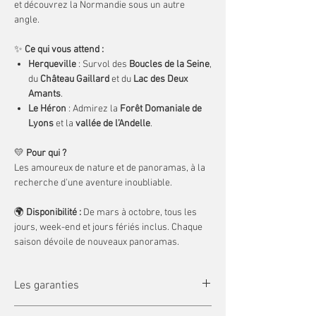
et découvrez la Normandie sous un autre
angle.
✨
Ce qui vous attend :
Herqueville
: Survol des
Boucles de la Seine
,
du
Château Gaillard
et du
Lac des Deux
Amants
.
Le Héron
: Admirez la
Forêt Domaniale de
Lyons
et la
vallée de l’Andelle
.
💛
Pour qui ?
Les amoureux de nature et de panoramas, à la
recherche d'une aventure inoubliable.
🌍
Disponibilité :
De mars à octobre, tous les
jours, week-end et jours fériés inclus. Chaque
saison dévoile de nouveaux panoramas.
🎈
Réservez votre vol privatif de 80 minutes !
Les garanties
Billet valable sur nos bases en Normandie
(Herqueville et Le Héron). Le tarif est pour 2
La Garantie Échanges et Report :