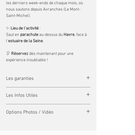
les derniers week-ends de chaque mois, où
nous sautons depuis Avranches (Le Mont-
Saint-Michel).
✨
Lieu de l’activité
:
Saut en
parachute
au-dessus du
Havre
, face à
l'
estuaire de la Seine
.
🎈
Réservez
dès maintenant pour une
expérience inoubliable !
Les garanties
La Garantie Échanges et Report :
Les Infos Utiles
Assurez-vous que votre expérience se déroule
dans les meilleures conditions en souscrivant
Sauts
à partir de
15 ans
(avec accord
à cette garantie !
Options Photos / Vidéo
parental)
jusqu'a
99 ans
(certificat médical
✓
Annulez ou reportez
votre rendez-vous
Obligatoire pour les mineurs et plus de 50
jusqu'à 7 jours avant, sans justificatif. Passé ce
Photos de sortie d'avion +30€. (formule 1)
ans).
délai, un certificat médical ou justificatif
Un appareil photo est fixé sur l'aile de l'avion, et
Limite de poids
habillé
:
80 kg
pour les
employeur sera demandé.