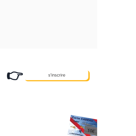
Abonnez-vous
à notre newsletter et
recevez nos bons plans en exclusivité !
👉
s'inscrire
X
Des promos, des offres e
clusives et
pleins d'autre cadeaux... !
10 €
Premier Cadeau
offert à l'inscription
sur votre prochaine activité
sans aucun
10€
minimum d'achat